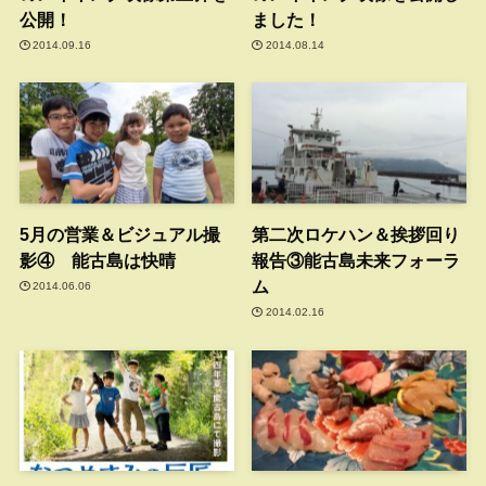
公開！
ました！
2014.09.16
2014.08.14
5月の営業＆ビジュアル撮
第二次ロケハン＆挨拶回り
影④ 能古島は快晴
報告③能古島未来フォーラ
ム
2014.06.06
2014.02.16