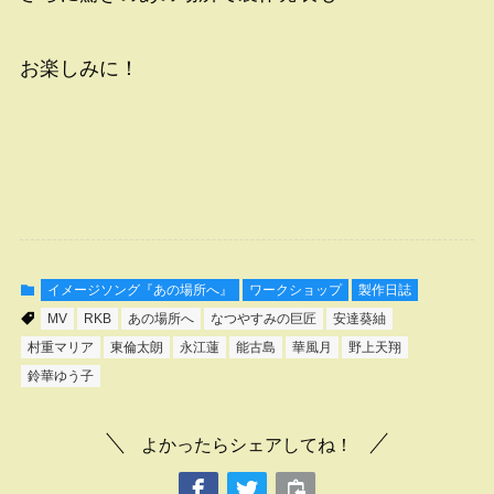
お楽しみに！
イメージソング『あの場所へ』
ワークショップ
製作日誌
MV
RKB
あの場所へ
なつやすみの巨匠
安達葵紬
村重マリア
東倫太朗
永江蓮
能古島
華風月
野上天翔
鈴華ゆう子
よかったらシェアしてね！